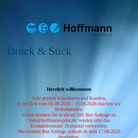
Druck & Stick
Herzlich willkommen
Sehr geehrte Kundinnen und Kunden,
in der Zeit vom 01.08.2026 - 15.08.2026 machen wir
Betriebsferien.
Gerne können Sie in dieser Zeit Ihre Anfrage an
'info@hoffmann-print.de' senden oder das
Kontaktformular (Kontakt) verwenden.
Wir werden Ihre Anfrage zeitnah ab dem 17.08.2026
bearbeiten.