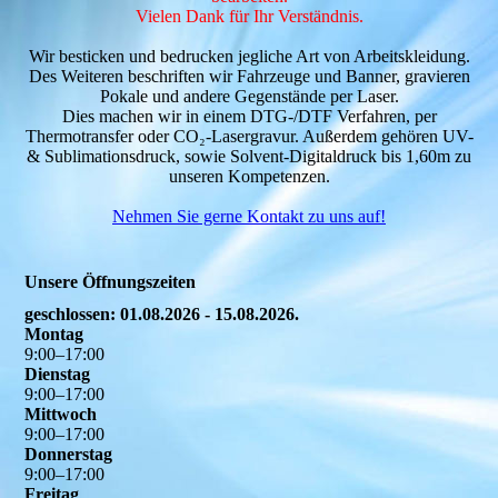
Vielen Dank für Ihr Verständnis.
Wir besticken und bedrucken jegliche Art von Arbeitskleidung.
Des Weiteren beschriften wir Fahrzeuge und Banner, gravieren
Pokale und andere Gegenstände per Laser.
Dies machen wir in einem DTG-/DTF Verfahren, per
Thermotransfer oder CO₂-Lasergravur. Außerdem gehören UV-
& Sublimationsdruck, sowie Solvent-Digitaldruck bis 1,60m zu
unseren Kompetenzen.
Nehmen Sie gerne Kontakt zu uns auf!
Unsere Öffnungszeiten
geschlossen: 01.08.2026 - 15.08.2026.
Montag
9
:
00
–
17
:
00
Dienstag
9
:
00
–
17
:
00
Mittwoch
9
:
00
–
17
:
00
Donnerstag
9
:
00
–
17
:
00
Freitag